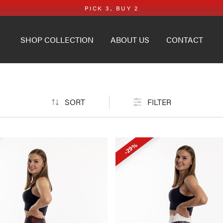
PICK 3, BUY 2
SHOP COLLECTION
ABOUT US
CONTACT
SORT
FILTER
-29%