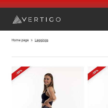
Home page
>
Leggings
-29%
-29%