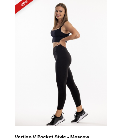
-29%
Vertigo V Pocket Style - Moscow