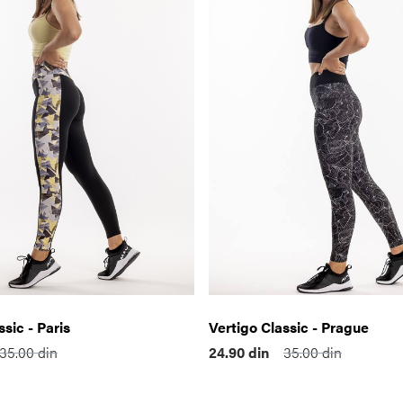
ssic - Paris
Vertigo Classic - Prague
35.00
din
24.90
din
35.00
din