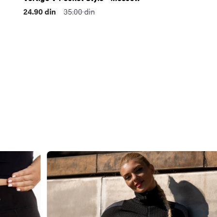
24.90
din
35.00
din