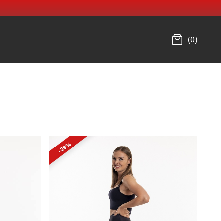
(0)
-29%