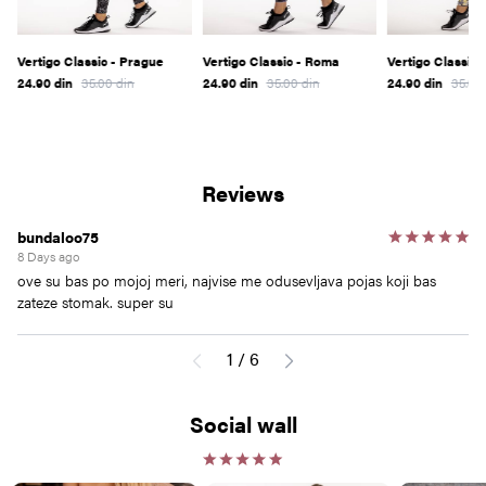
Vertigo Classic - Prague
Vertigo Classic - Roma
Vertigo Classic -
24.90
din
35.00
din
24.90
din
35.00
din
24.90
din
35.00
Reviews
bundaloo75
an
8 Days ago
10
ove su bas po mojoj meri, najvise me odusevljava pojas koji bas
pr
zateze stomak. super su
st
1
/
6
Social wall