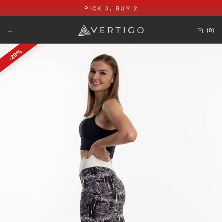
PICK 3, BUY 2
(0)
-29%