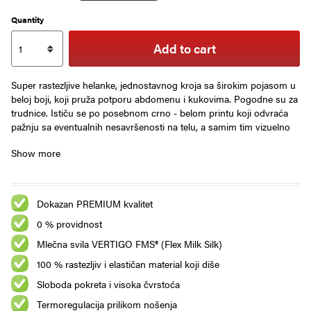
Quantity
Add to cart
Super rastezljive helanke, jednostavnog kroja sa širokim pojasom u
beloj boji, koji pruža potporu abdomenu i kukovima. Pogodne su za
trudnice. Ističu se po posebnom crno - belom printu koji odvraća
pažnju sa eventualnih nesavršenosti na telu, a samim tim vizuelno
utanjuje noge. Lako se uklapaju uz većinu odevnih kombinacija.
Show more
Dokazan PREMIUM kvalitet
0 % providnost
Mlečna svila VERTIGO FMS® (Flex Milk Silk)
100 % rastezljiv i elastičan material koji diše
Sloboda pokreta i visoka čvrstoća
Termoregulacija prilikom nošenja