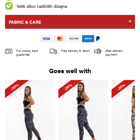
Velik izbor različitih dizajna
FABRIC & CARE
Full money back
Free delivery & return
After delivery
guarantee
payment
Goes well with
-29%
-29%
-29%